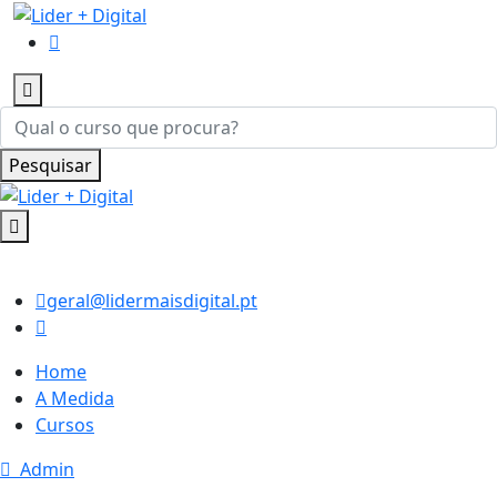
Pesquisar
geral@lidermaisdigital.pt
Home
A Medida
Cursos
Admin