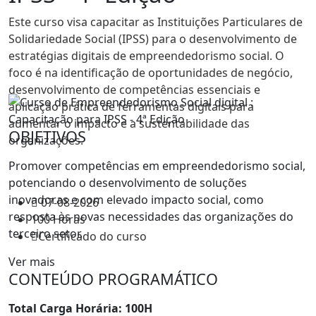
Este curso visa capacitar as Instituições Particulares de
Solidariedade Social (IPSS) para o desenvolvimento de
estratégias digitais de empreendedorismo social. O
foco é na identificação de oportunidades de negócio,
desenvolvimento de competências essenciais e
aplicação prática de ferramentas digitais para
aumentar o impacto e a sustentabilidade das
OBJETIVOS
organizações.
Promover competências em empreendedorismo social,
NERGA - Nucleo Empresarial da Região da Guarda -
potenciando o desenvolvimento de soluções
Associação Empresarial
inovadoras e com elevado impacto social, como
07-08-2026
resposta às novas necessidades das organizações do
100 Horas
terceiro setor.
Certificado do curso
Ver mais
CONTEÚDO PROGRAMÁTICO
Total Carga Horária: 100H